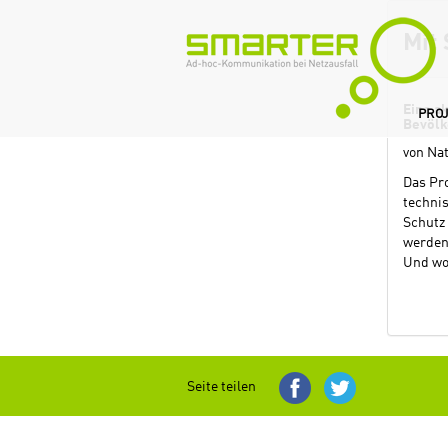
Mit 
Eine a
PRO
Bevölk
von Na
Das Pr
technis
Schutz
werden 
Und wo
Seite teilen