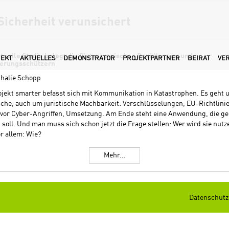
Sicherheit verunsichert
ktuelle Studie belegt die Distanz zwischen Bevölkerung und
JEKT
AKTUELLES
DEMONSTRATOR
PROJEKTPARTNER
BEIRAT
VE
erungsschützern
thalie Schopp
ojekt smarter befasst sich mit Kommunikation in Katastrophen. Es geht
che, auch um juristische Machbarkeit: Verschlüsselungen, EU-Richtlini
 vor Cyber-Angriffen, Umsetzung. Am Ende steht eine Anwendung, die ge
soll. Und man muss sich schon jetzt die Frage stellen: Wer wird sie nutz
r allem: Wie?
Mehr...
Datenschutz