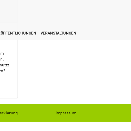
RÖFFENTLICHUNGEN
VERANSTALTUNGEN
 um
en,
nutzt
en?
erklärung
Impressum