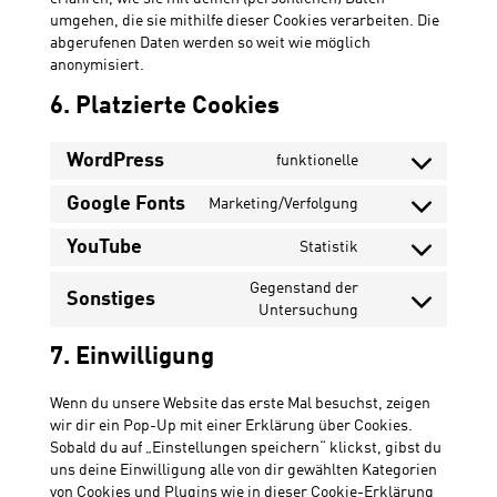
umgehen, die sie mithilfe dieser Cookies verarbeiten. Die
abgerufenen Daten werden so weit wie möglich
anonymisiert.
6. Platzierte Cookies
WordPress
funktionelle
Consent
to
Google Fonts
Marketing/Verfolgung
Consent
service
to
wordpress
YouTube
Statistik
Consent
service
to
google-
Gegenstand der
Sonstiges
service
fonts
Consent
Untersuchung
youtube
to
service
7. Einwilligung
sonstiges
Wenn du unsere Website das erste Mal besuchst, zeigen
wir dir ein Pop-Up mit einer Erklärung über Cookies.
Sobald du auf „Einstellungen speichern“ klickst, gibst du
uns deine Einwilligung alle von dir gewählten Kategorien
von Cookies und Plugins wie in dieser Cookie-Erklärung