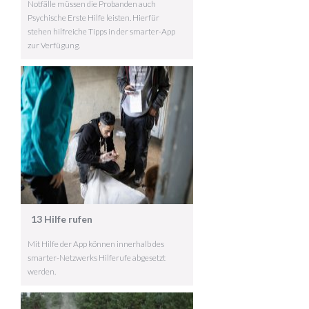
Notfälle müssen die Probanden auch
Psychische Erste Hilfe leisten. Hierfür
stehen hilfreiche Tipps in der smarter-App
zur Verfügung.
13 Hilfe rufen
Mit Hilfe der App können innerhalb des
smarter-Netzwerks Hilferufe abgesetzt
werden.