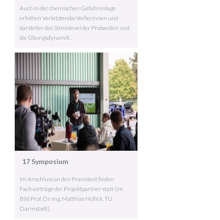
Auch in der chemischen Gefahrenlage
erhöhen Verletztendarstellerinnen und -
darsteller das Stresslevel der Probanden und
die Übungsdynamik.
17 Symposium
Im Anschluss an den Praxistext finden
Fachvorträge der Projektpartner statt (im
Bild Prof. Dr.-Ing. Matthias Hollick, TU
Darmstadt).