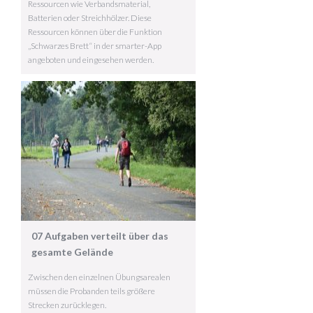
Ressourcen wie Verbandsmaterial,
Batterien oder Streichhölzer. Diese
Ressourcen können über die Funktion
„Schwarzes Brett“ in der smarter-App
angeboten und eingesehen werden.
07 Aufgaben verteilt über das
gesamte Gelände
Zwischen den einzelnen Übungsarealen
müssen die Probanden teils größere
Strecken zurücklegen.