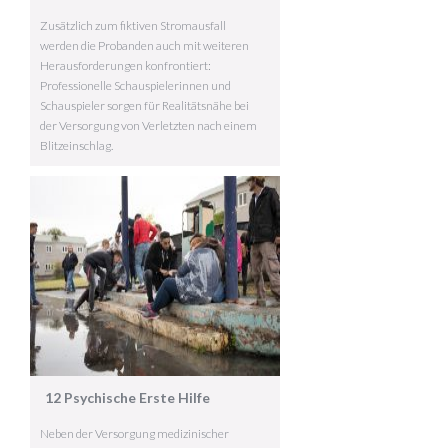
Zusätzlich zum fiktiven Stromausfall
werden die Probanden auch mit weiteren
Herausforderungen konfrontiert:
Professionelle Schauspielerinnen und
Schauspieler sorgen für Realitätsnähe bei
der Versorgung von Verletzten nach einem
Blitzeinschlag.
12 Psychische Erste Hilfe
Neben der Versorgung medizinischer