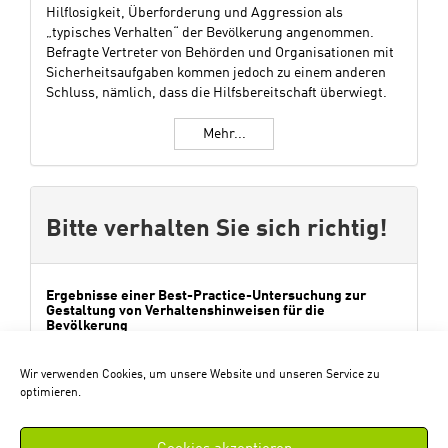
Hilflosigkeit, Überforderung und Aggression als
„typisches Verhalten“ der Bevölkerung angenommen.
Befragte Vertreter von Behörden und Organisationen mit
Sicherheitsaufgaben kommen jedoch zu einem anderen
Schluss, nämlich, dass die Hilfsbereitschaft überwiegt.
Mehr...
Bitte verhalten Sie sich richtig!
Ergebnisse einer Best-Practice-Untersuchung zur
Gestaltung von Verhaltenshinweisen für die
Bevölkerung
Brechen ein Unglück oder eine Katastrophe herein,
werden die Betroffenen mit zahlreichen Empfehlungen
Wir verwenden Cookies, um unsere Website und unseren Service zu
optimieren.
zum richtigen Verhalten konfrontiert. Diese Hinweise
beziehen sich häufig auf protektive Maßnahmen, die vor,
während oder im Nachgang einer Schadenslage getroffen